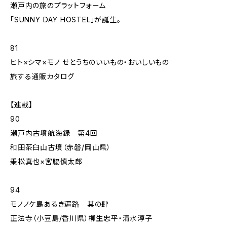
瀬戸内の旅のプラットフォーム
「SUNNY DAY HOSTEL」が誕生。
81
ヒト×シマ×モノ せとうちのいいもの・おいしいもの
旅する通販カタログ
【連載】
90
瀬戸内古墳航海録 第4回
和田茶臼山古墳（赤磐/岡山県）
乗松真也×宮脇慎太郎
94
モノノケ島あるき遍路 其の肆
正法寺（小豆島/香川県）柳生忠平・清水淳子