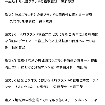
―成功する地域ブランドの構築戦略 三浦俊彦
論文2 地域ブランドと企業ブランドの関係性に関する一考察
―「たねや」を事例に 鈴木敦詞
論文3R 地域ブランド構築プロセスにみる自治体による戦略的
な「場」のデザイン―単数主体化と主体転換の促進への取り組
み 福岡賢昌
論文4R 高級住宅地の形成過程とブランド価値の源泉―札幌市
円山エリアにおける分譲マンションの供給分析 内田純一
論文5R 観光ビジネスにおける地域ブランドの戦略と効果―ワイ
ンツーリズムやまなしを事例に 佐藤茂幸・比嘉正茂
論文6 地域の中小企業とそれを取り巻くステークホルダーによ