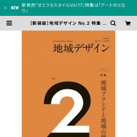
新発売「せとうちスタイルVol.17」特集は「アートのとな
り」
［新装版］地域デザイン No.2 特集 地
域ブランドと地域の価値 | 瀬戸内人
オンラインショップ