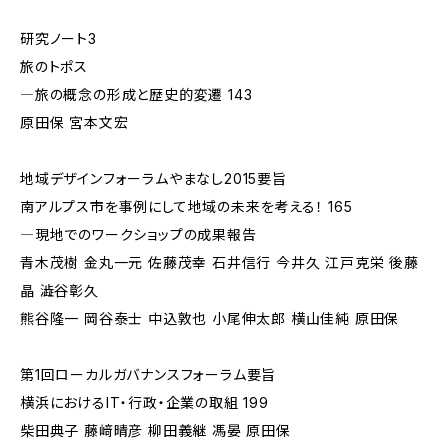
研究ノート3
旅のトポス
―旅の概念の形成と歴史的変遷 143
原田保 宮本文宏
地域デザインフォーラムやまなし2015要旨
南アルプス市を事例にして地域の未来を考える！ 165
―現地でのワークショップの成果報告
青木茂樹 金丸一元 佐藤茂幸 石井信行 今井久 江戸克栄 後藤
晶 澁谷彰久
熊谷隆一 岡谷泰士 中込敦也 小尾伸太郎 横山佳純 原田保
第1回ローカルガバナンスフォーラム要旨
横浜におけるIT・行政・企業の取組 199
柴田典子 藤﨑晴彦 柳田義継 馮晏 原田保