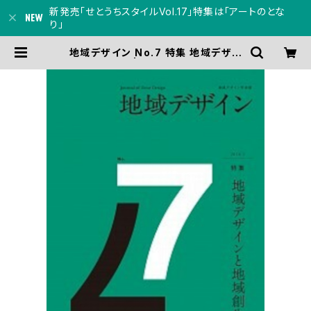
新発売「せとうちスタイルVol.17」特集は「アートのとな
り」
地域デザイン No.7 特集 地域デザイ
ンと地域創生 | 瀬戸内人オンラインシ
ョップ